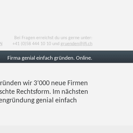
Bei Fragen erreichst du uns gerne unter:
N
+41 (0)58 444 10 10 und
gruenden@ifj.ch
Firma genial einfach gründen. Online.
gründen wir 3’000 neue Firmen
ünschte Rechtsform. Im nächsten
engründung genial einfach