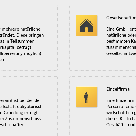
Gesellschaft 
r mehrere natürliche
Eine GmbH ents
gründet. Diese bringen
natürliche ode
das in Teilsummen
bestimmten Kap
enkapital beträgt
zusammenschlie
liberierung möglich).
Gesellschafts
dem
Einzelfirma
eramt ist bei der der
Eine Einzelfir
lschaft obligatorisch
Person alleine 
ie Gründung erfolgt
wirtschaftlic
 bei Zusammenschluss
dieses Risiko 
sellschafter.
Geschäfts- und